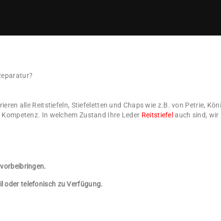
 Reparatur?
rieren alle Reitstiefeln, Stiefeletten und Chaps wie z.B. von Petrie, K
 und Kompetenz. In welchem Zustand Ihre Leder
Reitstiefel
auch sind, wir 
 vorbeibringen.
l oder telefonisch zu Verfügung.