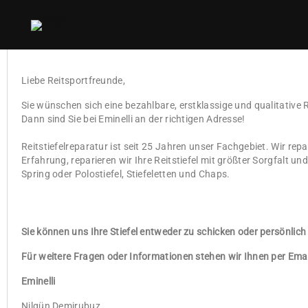
Eminelli Reitstiefel und Lederwaren Reparatur
Liebe Reitsportfreunde,
Sie wünschen sich eine bezahlbare, erstklassige und qualitative
Dann sind Sie bei Eminelli an der richtigen Adresse!
Reitstiefelreparatur ist seit 25 Jahren unser Fachgebiet. Wir repa
Erfahrung, reparieren wir Ihre Reitstiefel mit größter Sorgfalt
Spring oder Polostiefel, Stiefeletten und Chaps.
Sie können uns Ihre Stiefel entweder zu schicken oder persönlich
Für weitere Fragen oder Informationen stehen wir Ihnen per Emai
Eminelli
Nilgün Demirubuz