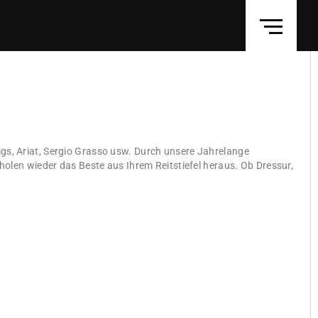
önigs, Ariat, Sergio Grasso usw. Durch unsere Jahrelange
holen wieder das Beste aus Ihrem Reitstiefel heraus. Ob Dressur,