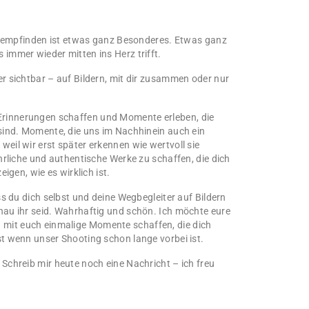
ere empfinden ist etwas ganz Besonderes. Etwas ganz
 immer wieder mitten ins Herz trifft.
er sichtbar – auf Bildern, mit dir zusammen oder nur
rinnerungen schaffen und Momente erleben, die
 sind. Momente, die uns im Nachhinein auch ein
eil wir erst später erkennen wie wertvoll sie
ehrliche und authentische Werke zu schaffen, die dich
eigen, wie es wirklich ist.
ass du dich selbst und deine Wegbegleiter auf Bildern
nau ihr seid. Wahrhaftig und schön. Ich möchte eure
mit euch einmalige Momente schaffen, die dich
st wenn unser Shooting schon lange vorbei ist.
 Schreib mir heute noch eine Nachricht – ich freu