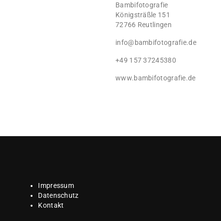
Bambifotografie
Königsträßle 151
72766 Reutlingen
info@bambifotografie.de
+49 157 37245380
www.bambifotografie.de
Impressum
Datenschutz
Kontakt