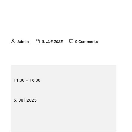
Admin
3. Juli 2025
0 Comments
Reiterstübchen
geöffnet
11:30
–
16:30
5. Juli 2025